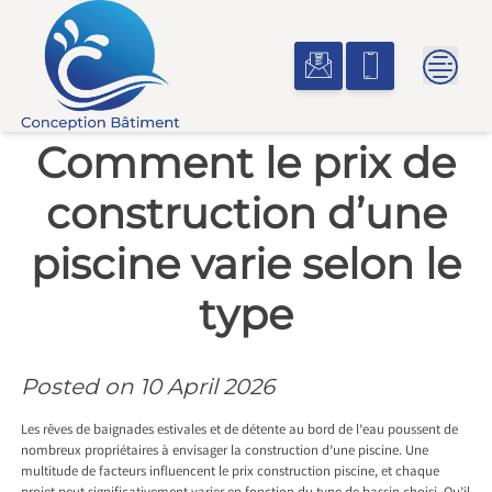
Skip
to
content
Comment le prix de
construction d’une
piscine varie selon le
type
Posted on
10 April 2026
Les rêves de baignades estivales et de détente au bord de l’eau poussent de
nombreux propriétaires à envisager la construction d’une piscine. Une
multitude de facteurs influencent le prix construction piscine, et chaque