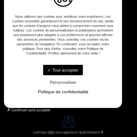
Construction terrasse
Entreprise de rénovation
Nous utilisons des cookies pour améliorer votre expérience. Les
Galerie
cookies essentiels garantissent le bon fonctionnement du site, tandis
que les cookies d'analyse nous aident à comprendre comment vous
Contact
l'utilisez. Les cookies de personnalisation et publicitaires permettent
une expérience plus adaptée à vos préférences et peuvent afficher
des annonces pertinentes. Vous contrôlez vos cookies via les
paramètres du navigateur. En continuant, vous acceptez notre
politique. Pour plus d'infos, consultez notre Politique de
Confidentialité. Profitez pleinement de votre visite !
11 IMPASSE DES BLEUETS, 31790 SAINT-JORY
Tout accepter
Personnaliser
Politique de confidentialité
Lundi - Vendredi : 8h - 19h
Continuer sans accepter
contact@conception-batiment.fr