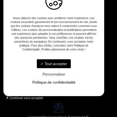
Dépannage
Construction terrasse
Entreprise de rénovation
Nous utilisons des cookies pour améliorer votre expérience. Les
Galerie
cookies essentiels garantissent le bon fonctionnement du site, tandis
que les cookies d'analyse nous aident à comprendre comment vous
Contact
l'utilisez. Les cookies de personnalisation et publicitaires permettent
une expérience plus adaptée à vos préférences et peuvent afficher
des annonces pertinentes. Vous contrôlez vos cookies via les
paramètres du navigateur. En continuant, vous acceptez notre
politique. Pour plus d'infos, consultez notre Politique de
Confidentialité. Profitez pleinement de votre visite !
Tout accepter
11 IMPASSE DES BLEUETS, 31790 SAINT-JORY
Personnaliser
Politique de confidentialité
Lundi - Vendredi : 8h - 19h
Continuer sans accepter