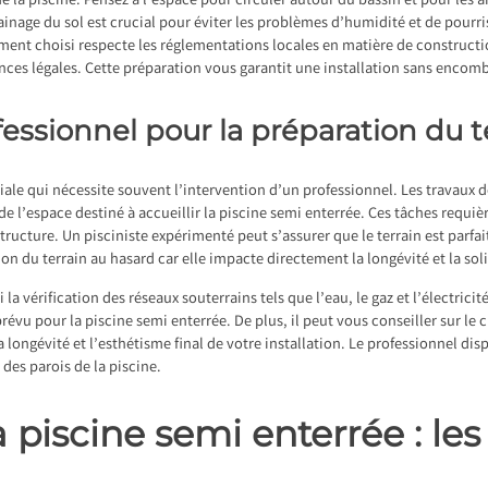
é de la piscine. Pensez à l’espace pour circuler autour du bassin et pour
ainage du sol est crucial pour éviter les problèmes d’humidité et de pourr
ment choisi respecte les réglementations locales en matière de constructio
ces légales. Cette préparation vous garantit une installation sans encomb
fessionnel pour la préparation du t
ciale qui nécessite souvent l’intervention d’un professionnel. Les travaux
 l’espace destiné à accueillir la piscine semi enterrée. Ces tâches requiè
 structure. Un pisciniste expérimenté peut s’assurer que le terrain est parf
on du terrain au hasard car elle impacte directement la longévité et la soli
la vérification des réseaux souterrains tels que l’eau, le gaz et l’électrici
évu pour la piscine semi enterrée. De plus, il peut vous conseiller sur le 
a longévité et l’esthétisme final de votre installation. Le professionnel dis
 des parois de la piscine.
a piscine semi enterrée : le