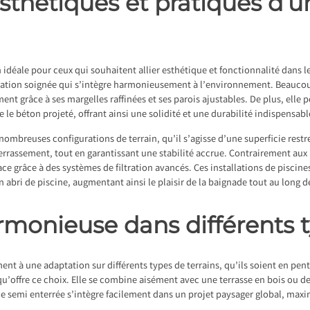
sthétiques et pratiques d’u
 idéale pour ceux qui souhaitent allier esthétique et fonctionnalité dans le
llation soignée qui s’intègre harmonieusement à l’environnement. Beauco
t grâce à ses margelles raffinées et ses parois ajustables. De plus, elle pe
 le béton projeté, offrant ainsi une solidité et une durabilité indispensab
nombreuses configurations de terrain, qu’il s’agisse d’une superficie restr
terrassement, tout en garantissant une stabilité accrue. Contrairement aux 
cace grâce à des systèmes de filtration avancés. Ces installations de piscin
 abri de piscine, augmentant ainsi le plaisir de la baignade tout au long d
rmonieuse dans différents t
ent à une adaptation sur différents types de terrains, qu’ils soient en pent
 qu’offre ce choix. Elle se combine aisément avec une terrasse en bois ou d
ne semi enterrée s’intègre facilement dans un projet paysager global, maxim