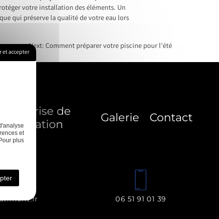
rotéger votre installation des éléments. Un
ique qui préserve la qualité de votre eau lors
Next:
Comment préparer votre piscine pour l’été
 et accepter
Entreprise de
Galerie
Contact
rénovation
d'analyse
rences et
Pour plus
pter
timent.fr
06 51 91 01 39