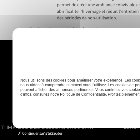
permet de créer une ambiance conviviale en 
abri facilite l’hivernage et réduit l’entreti
des périodes de non-utilisation.
Previous:
Comprendre le coût du prix gros oeuvre maison
Post
navigation
Accueil
Construction
Rénovatio
Nous utilisons des cookies pour améliorer votre expérience. Les cooki
nous aident à comprendre comment vous l'utilisez. Les cookies de per
peuvent afficher des annonces pertinentes. Vous contrôlez vos cookies
d'infos, consultez notre Politique de Confidentialité. Profitez pleinement 
11 IMPASSE DES BLEUETS, 31790 SAINT-
Lundi 
Continuer sans accepter
JORY