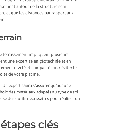
 les aménagements supplémentaires comme la
issement autour de la structure semi
n, et que les distances par rapport aux
re.
errain
 de terrassement impliquent plusieurs
rent une expertise en géotechnie et en
aitement nivelé et compacté pour éviter les
dité de votre piscine.
té. Un expert saura s’assurer qu’aucune
choix des matériaux adaptés au type de sol
pose des outils nécessaires pour réaliser un
s étapes clés