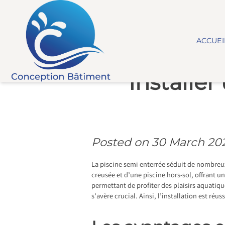
Skip
to
content
ACCUEI
Installer
Posted on
30 March 20
La piscine semi enterrée séduit de nombreux
creusée et d’une piscine hors-sol, offrant 
permettant de profiter des plaisirs aquatiq
s’avère crucial. Ainsi, l’installation est ré