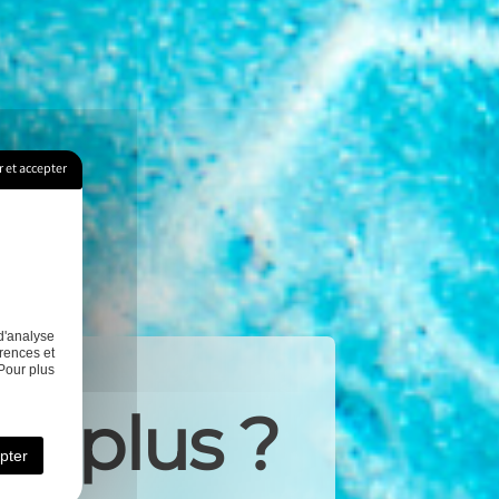
 et accepter
d'analyse
rences et
Pour plus
ir plus ?
pter