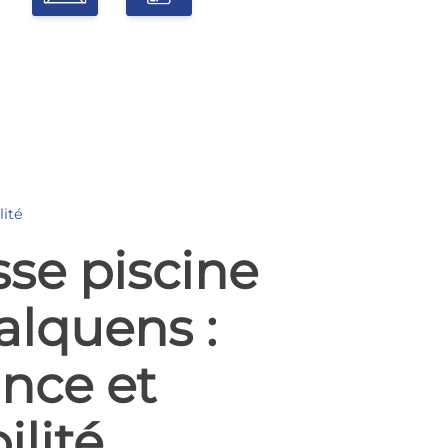
lité
sse piscine
alquens :
nce et
ilité