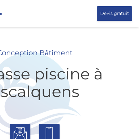
act
Devis gratuit
Conception Bâtiment
asse piscine à
scalquens