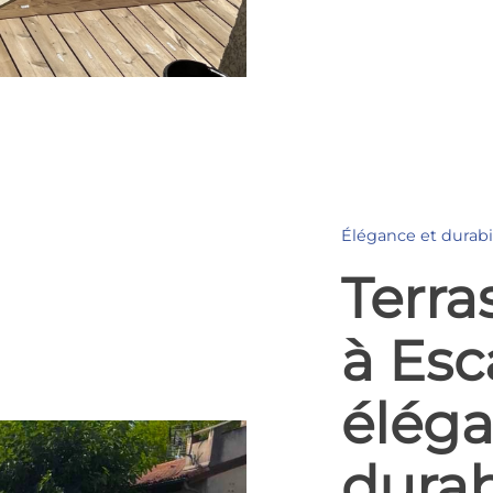
Élégance et durabi
Terra
à Esc
éléga
durab