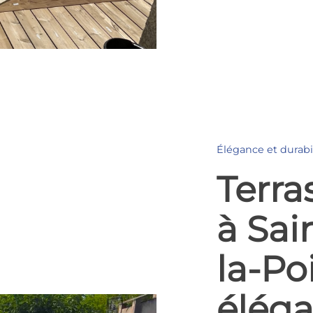
Élégance et durabi
Terra
à Sai
la-Poi
éléga