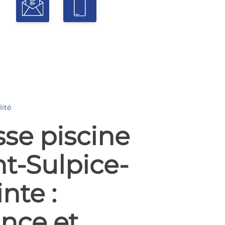
lité
sse piscine
nt-Sulpice-
nte :
nce et