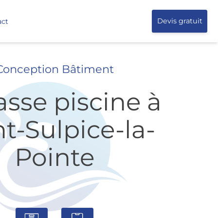
act
Devis gratuit
Conception Bâtiment
asse piscine à
nt-Sulpice-la-
Pointe