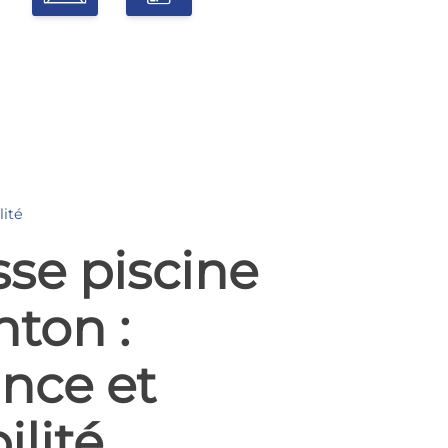
lité
sse piscine
nton :
nce et
ilité