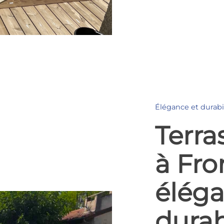
Élégance et durabi
Terra
à Fro
éléga
durab