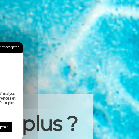
 et accepter
d'analyse
rences et
Pour plus
ir plus ?
pter