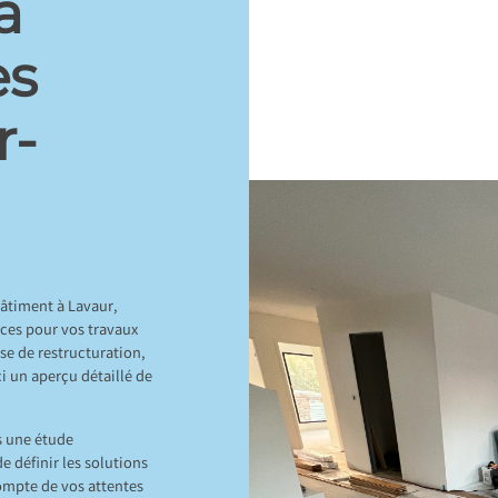
à
es
r-
âtiment à Lavaur,
ces pour vos travaux
sse de restructuration,
i un aperçu détaillé de
s une étude
e définir les solutions
compte de vos attentes