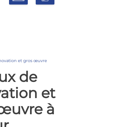
novation et gros œuvre
ux de
ation et
 œuvre à
ur