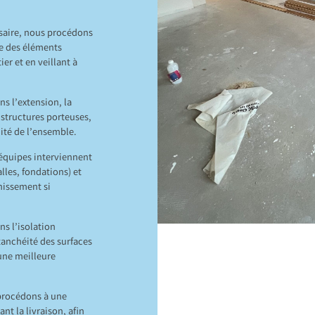
ssaire, nous procédons
te des éléments
ier et en veillant à
ns l’extension, la
 structures porteuses,
ilité de l’ensemble.
équipes interviennent
lles, fondations) et
nissement si
ns l’isolation
tanchéité des surfaces
une meilleure
 procédons à une
nt la livraison, afin