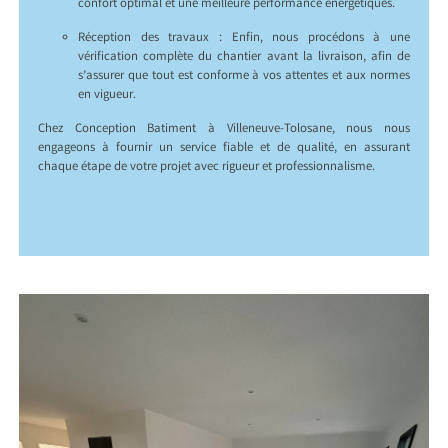
confort optimal et une meilleure performance énergétiques.
Réception des travaux : Enfin, nous procédons à une
vérification complète du chantier avant la livraison, afin de
s’assurer que tout est conforme à vos attentes et aux normes
en vigueur.
Chez Conception Batiment à Villeneuve-Tolosane, nous nous
engageons à fournir un service fiable et de qualité, en assurant
chaque étape de votre projet avec rigueur et professionnalisme.