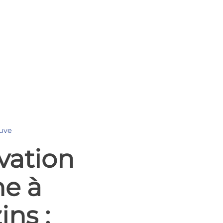
uve
vation
ne à
ins :