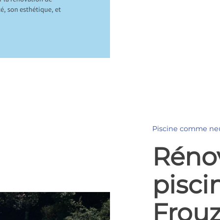
r la rénovation de
té, son esthétique, et
Piscine comme ne
Réno
pisci
Frouz