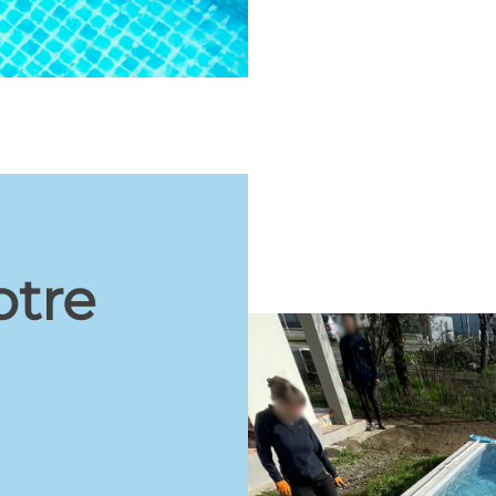
s
otre