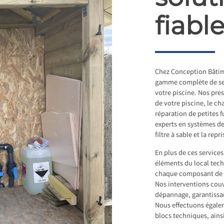
fiabl
Chez Conception Bâtim
gamme complète de serv
votre piscine. Nos pre
de votre piscine, le c
réparation de petites
experts en systèmes de
filtre à sable et la rep
En plus de ces service
éléments du local techn
chaque composant de v
Nos interventions couvr
dépannage, garantissan
Nous effectuons égalem
blocs techniques, ains