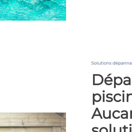
Solutions dépannag
Dépa
pisci
Aucam
solut