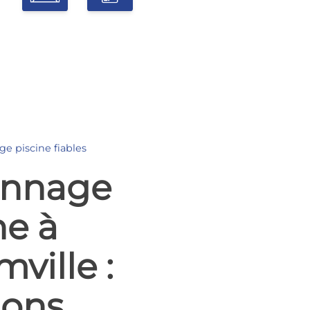
e piscine fiables
nnage
ne à
ville :
ions