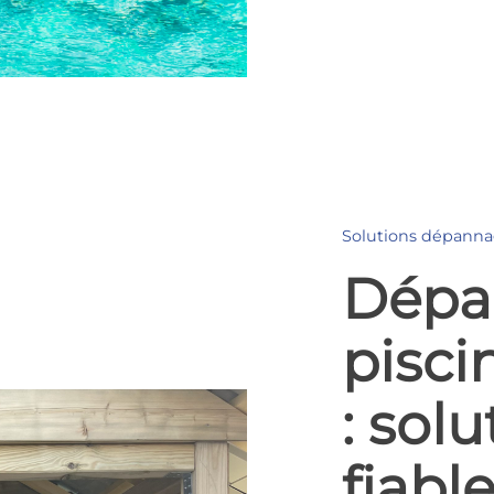
Solutions dépannag
Dépa
pisci
: sol
fiabl