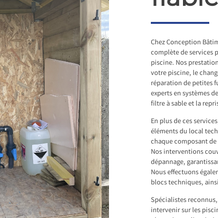
Chez Conception Bâtim
complète de services p
piscine. Nos prestatio
votre piscine, le chan
réparation de petites
experts en systèmes de
filtre à sable et la rep
En plus de ces service
éléments du local techn
chaque composant de v
Nos interventions couvr
dépannage, garantissan
Nous effectuons égalem
blocs techniques, ains
Spécialistes reconnus
intervenir sur les pisci