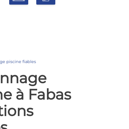
e piscine fiables
nnage
ne à Fabas
utions
es