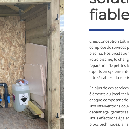
fiabl
Chez Conception Bâtim
complète de services p
piscine. Nos prestatio
votre piscine, le chan
réparation de petites
experts en systèmes de
filtre à sable et la rep
En plus de ces service
éléments du local techn
chaque composant de v
Nos interventions couvr
dépannage, garantissan
Nous effectuons égalem
blocs techniques, ains