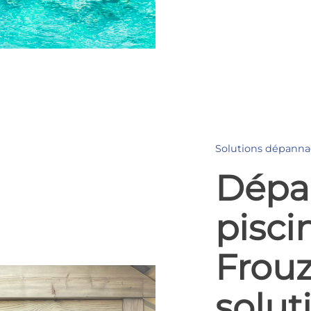
Solutions dépannag
Dépa
pisci
Frouz
solut