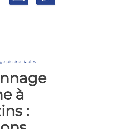
e piscine fiables
nnage
ne à
ins :
ions