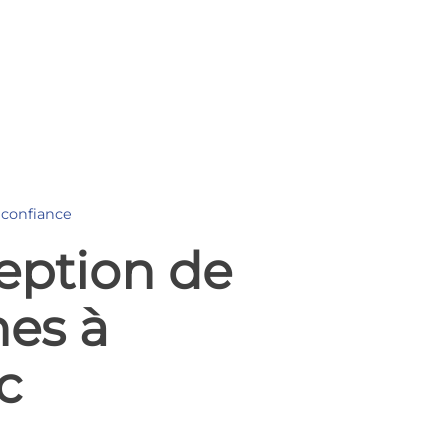
 confiance
eption de
nes à
c