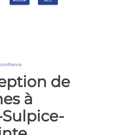
 confiance
eption de
nes à
-Sulpice-
inte