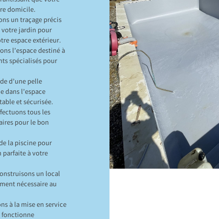
arantissant que votre
tre domicile.
uons un traçage précis
 votre jardin pour
otre espace extérieur.
ons l’espace destiné à
nts spécialisés pour
ide d’une pelle
ne dans l’espace
table et sécurisée.
fectuons tous les
ires pour le bon
e la piscine pour
n parfaite à votre
construisons un local
ement nécessaire au
ns à la mise en service
t fonctionne