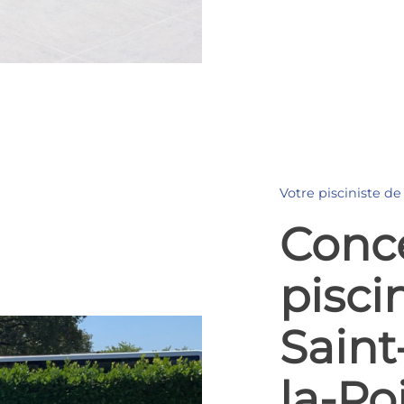
Votre pisciniste de
Conc
pisci
Saint
la-Po